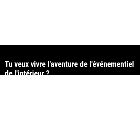
Tu veux vivre l'aventure de l'événementiel
de l'intérieur ?
Rejoins notre team de bénévoles pour un ou plusieurs événements
Beautiful Sports en 2026.