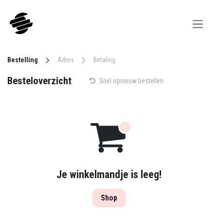
Overslaan naar inhoud
Bestelling
Adres
Betaling
Besteloverzicht
Snel opnieuw bestellen
Je winkelmandje is leeg!
Shop